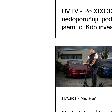
DVTV - Po XIXOI
nedoporučuji, pod
jsem to. Kdo inve
kvůli Vávrovi na t
je blázen
31. 7. 2023
Minut čtení: 1