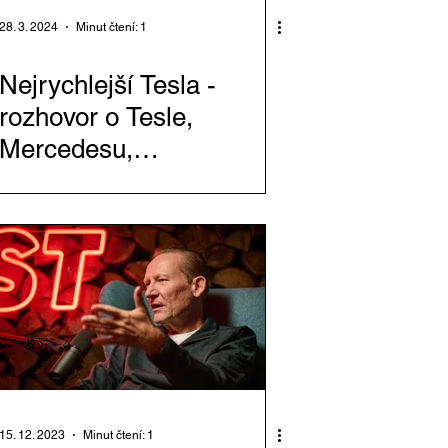
28. 3. 2024
Minut čtení: 1
Nejrychlejší Tesla -
rozhovor o Tesle,
Mercedesu,
elektromobilitě, Číně,
Dubaji a dalších věcech
15. 12. 2023
Minut čtení: 1