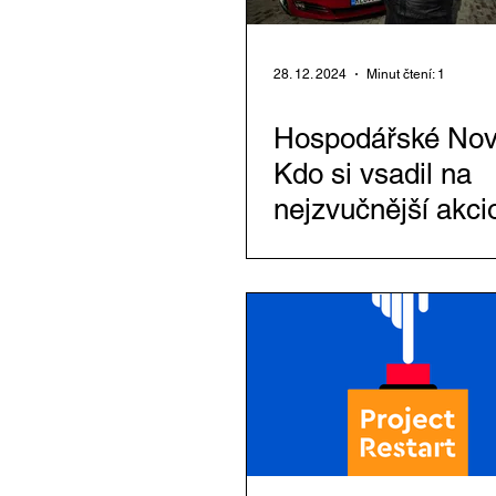
28. 12. 2024
Minut čtení: 1
Hospodářské Nov
Kdo si vsadil na
nejzvučnější akci
nápad Radovana 
před čtyřmi lety,
balík