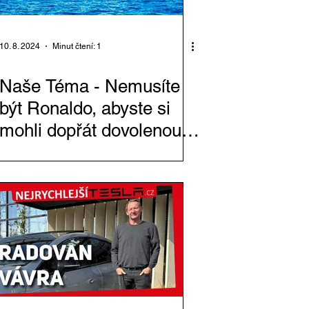
10. 8. 2024
Minut čtení: 1
Naše Téma - Nemusíte
být Ronaldo, abyste si
mohli dopřát dovolenou
na lodi v Chorvatsku