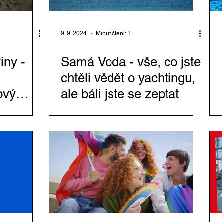
9. 9. 2024
Minut čtení: 1
iny -
Samá Voda - vše, co jste
chtěli vědět o yachtingu,
ový
ale báli jste se zeptat
Vávry
 má dnes