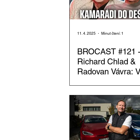
11. 4. 2025
Minut čtení: 1
BROCAST #121 
Richard Chlad &
Radovan Vávra: 
to začalo v
devadesátkách....