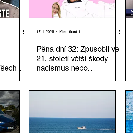
17. 1. 2025
Minut čtení: 1
-
Pěna dní 32: Způsobil ve
21. století větší škody
Všechno
nacismus nebo
feminismus?