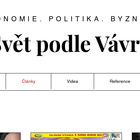
ONOMIE. POLITIKA. BYZN
vět podle Váv
Články
Videa
Reference