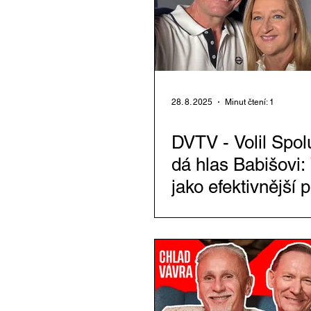
28. 8. 2025
Minut čtení: 1
DVTV - Volil Spol
dá hlas Babišovi:
jako efektivnější 
než Fiala. Hrozn
zklamalo, kdyby 
nebyl, říká Vávra