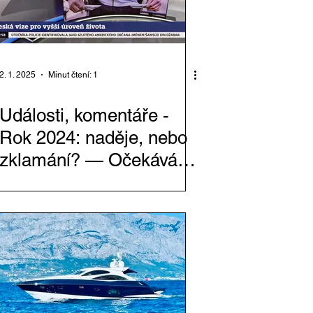
2. 1. 2025
Minut čtení: 1
Události, komentáře -
Rok 2024: naděje, nebo
zklamání? — Očekávání
od roku 2025