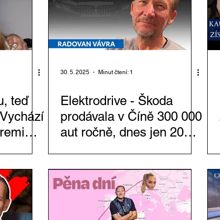
30. 5. 2025
Minut čtení: 1
u, teď
Elektrodrive - Škoda
 Vychází
prodávala v Číně 300 000
premiér
aut ročně, dnes jen 20
ě by mě
000. Evropské
v StB
automobilky čeká osud
textilek