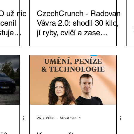
O už nic
CzechCrunch - Radovan
cenil
Vávra 2.0: shodil 30 kilo,
stuje
jí ryby, cvičí a zase
iskovce,
provokuje
26. 7. 2023
Minut čtení: 1