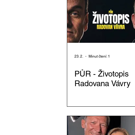
23. 2.
Minut čtení: 1
PŮR - Životopis
Radovana Vávry