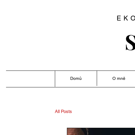
EK
S
Domů
O mně
All Posts