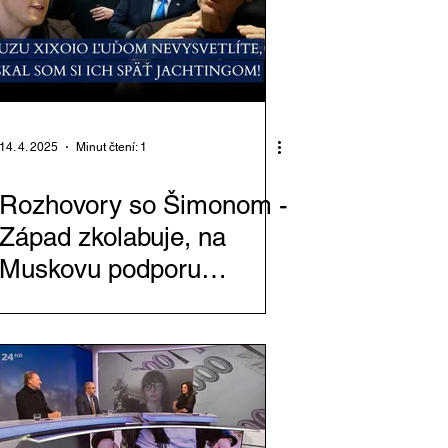
14. 4. 2025
Minut čtení: 1
Rozhovory so Šimonom -
Západ zkolabuje, na
Muskovu podporu
Trumpovi si za rok nikdo
nevzpomene!