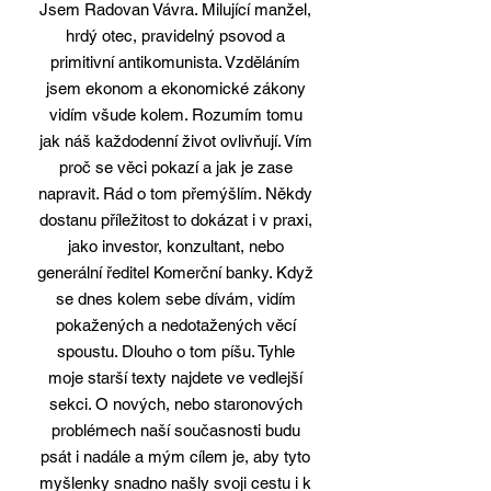
Jsem Radovan Vávra. Milující manžel,
hrdý otec, pravidelný psovod a
primitivní antikomunista. Vzděláním
jsem ekonom a ekonomické zákony
vidím všude kolem. Rozumím tomu
jak náš každodenní život ovlivňují. Vím
proč se věci pokazí a jak je zase
napravit. Rád o tom přemýšlím. Někdy
dostanu příležitost to dokázat i v praxi,
jako investor, konzultant, nebo
generální ředitel Komerční banky. Když
se dnes kolem sebe dívám, vidím
pokažených a nedotažených věcí
spoustu. Dlouho o tom píšu. Tyhle
moje starší texty najdete ve vedlejší
sekci. O nových, nebo staronových
problémech naší současnosti budu
psát i nadále a mým cílem je, aby tyto
myšlenky snadno našly svoji cestu i k