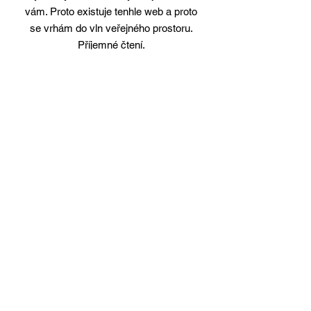
vám. Proto existuje tenhle web a proto
se vrhám do vln veřejného prostoru.
Příjemné čtení.
Srdečně, r
© 2021 Radovan Vávra