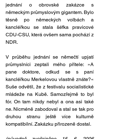
jednání o obrovské zakázce s 
německým průmyslovým gigantem. Bylo 
těsně po německých volbách a 
kancléřkou se stala šéfka pravicové 
CDU-CSU, která ovšem sama pochází z 
NDR. 
V průběhu jednání se němečtí upjatí 
průmyslníci zeptali mého přítele: »A 
pane doktore, odkud se s paní 
kancléřkou Merkelovou vlastně znáte?« 
Suše odvětil, že z festivalu socialistické 
mládeže na Kubě. Samozřejmě to byl 
fór. On tam nikdy nebyl a ona asi také 
ne. Nicméně zabodoval a stal se tak pro 
druhou stranu ještě více kulturně 
kompatibilní. Zakázku přirozeně dostal.
(původně zveřejněno 15. 6. 2006 