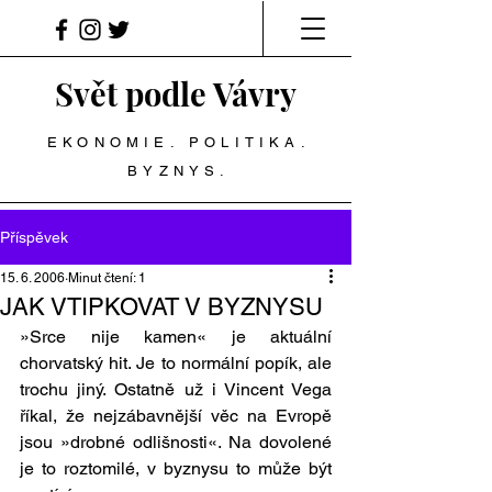
Svět podle Vávry
EKONOMIE. POLITIKA.
BYZNYS.
Příspěvek
15. 6. 2006
Minut čtení: 1
JAK VTIPKOVAT V BYZNYSU
»Srce nije kamen« je aktuální 
chorvatský hit. Je to normální popík, ale 
trochu jiný. Ostatně už i Vincent Vega 
říkal, že nejzábavnější věc na Evropě 
jsou »drobné odlišnosti«. Na dovolené 
je to roztomilé, v byznysu to může být 