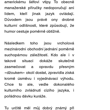
americkému šéfovi vtipy. To obecně 
manažerské příručky nedoporučují ani 
lidem, kteří jinak jazyk ovládají. 
Důvodem jsou právě ony drobné 
kulturní odlišnosti, které způsobují, že 
humor cestuje poměrně obtížně. 
Následkem toho jsou vrcholová 
mezinárodní obchodní jednání poměrně 
suchopárnou záležitostí. Kdo ale i v 
takové situaci dokáže skutečně 
zasmečovat a opravdu přesným 
»džoukem« okolí dostat, zpravidla získá 
kromě úsměvu i vyjednávací výhodu. 
Chce to ale, vedle dokonalého 
kulturního zvládnutí cizího jazyka, i 
pořádnou dávku kuráže. 
Tu určitě měl můj dobrý známý při 