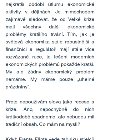
nejkratší období útlumu ekonomické 
aktivity v dějinách. Je mimochodem 
zajímavé sledovat, že od Velké krize 
mají všechny další ekonomické 
problémy kratšího trvání. Tím, jak je 
světová ekonomika stále robustnější a 
finančníci a regulátoři mají stále více 
rozvázané ruce, je řešení moderních 
ekonomických problémů pokaždé kratší. 
My ale žádný ekonomický problém 
nemáme. My máme pouze „uhelné 
prázdniny“.
Proto nepoužívám slova jako recese a 
krize. Ano, nepochybně do nich 
krátkodobě spadneme, ale nebudou mít 
tradiční obsah. Co mám na mysli?
Když Franta Flinta vede tabulku střelců 