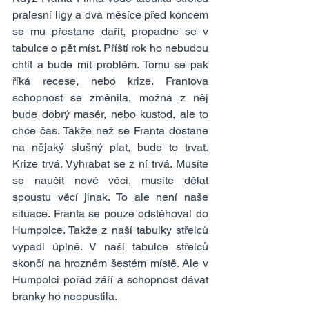
pralesní ligy a dva měsíce před koncem 
se mu přestane dařit, propadne se v 
tabulce o pět míst. Příští rok ho nebudou 
chtít a bude mít problém. Tomu se pak 
říká recese, nebo krize. Frantova 
schopnost se změnila, možná z něj 
bude dobrý masér, nebo kustod, ale to 
chce čas. Takže než se Franta dostane 
na nějaký slušný plat, bude to trvat. 
Krize trvá. Vyhrabat se z ní trvá. Musíte 
se naučit nové věci, musíte dělat 
spoustu věcí jinak. To ale není naše 
situace. Franta se pouze odstěhoval do 
Humpolce. Takže z naší tabulky střelců 
vypadl úplně. V naší tabulce střelců 
skončí na hrozném šestém místě. Ale v 
Humpolci pořád září a schopnost dávat 
branky ho neopustila.