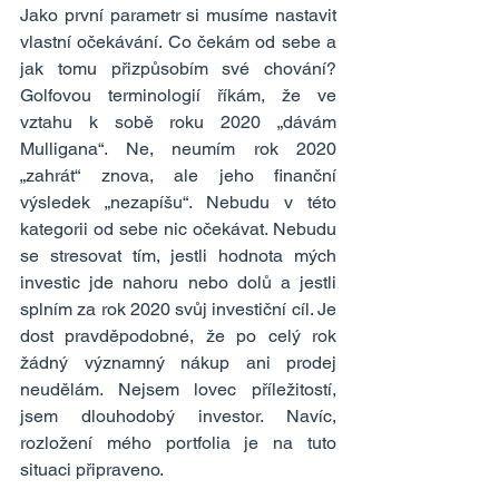
Jako první parametr si musíme nastavit 
vlastní očekávání. Co čekám od sebe a 
jak tomu přizpůsobím své chování? 
Golfovou terminologií říkám, že ve 
vztahu k sobě roku 2020 „dávám 
Mulligana“. Ne, neumím rok 2020 
„zahrát“ znova, ale jeho finanční 
výsledek „nezapíšu“. Nebudu v této 
kategorii od sebe nic očekávat. Nebudu 
se stresovat tím, jestli hodnota mých 
investic jde nahoru nebo dolů a jestli 
splním za rok 2020 svůj investiční cíl. Je 
dost pravděpodobné, že po celý rok 
žádný významný nákup ani prodej 
neudělám. Nejsem lovec příležitostí, 
jsem dlouhodobý investor. Navíc, 
rozložení mého portfolia je na tuto 
situaci připraveno.