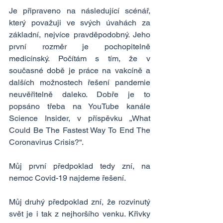
Je připraveno na následující scénář, 
který považuji ve svých úvahách za 
základní, nejvíce pravděpodobný. Jeho 
první rozměr je pochopitelně 
medicínský. Počítám s tím, že v 
současné době je práce na vakcíně a 
dalších možnostech řešení pandemie 
neuvěřitelně daleko. Dobře je to 
popsáno třeba na YouTube kanále 
Science Insider, v příspěvku „What 
Could Be The Fastest Way To End The 
Coronavirus Crisis?“.
Můj první předpoklad tedy zní, na 
nemoc Covid-19 najdeme řešení.
Můj druhý předpoklad zní, že rozvinutý 
svět je i tak z nejhoršího venku. Křivky 