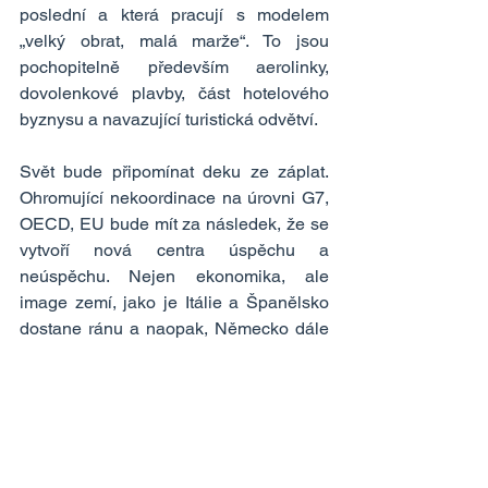
poslední a která pracují s modelem 
„velký obrat, malá marže“. To jsou 
pochopitelně především aerolinky, 
dovolenkové plavby, část hotelového 
byznysu a navazující turistická odvětví.
Svět bude připomínat deku ze záplat. 
Ohromující nekoordinace na úrovni G7, 
OECD, EU bude mít za následek, že se 
vytvoří nová centra úspěchu a 
neúspěchu. Nejen ekonomika, ale 
image zemí, jako je Itálie a Španělsko 
dostane ránu a naopak, Německo dále 
upevní svoji vůdčí roli v Evropě.
To jsou super zajímavé věci pro 
profesionální investory a ekonomicko-
politické hračičky, tedy pro mne. Jak ale 
dopadne situace i na ty, kteří nemají 