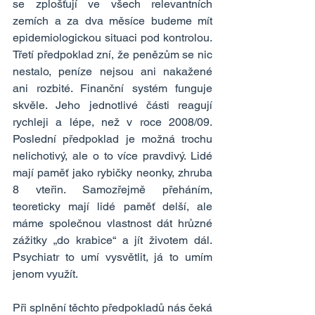
se zplošťují ve všech relevantních 
zemích a za dva měsíce budeme mít 
epidemiologickou situaci pod kontrolou. 
Třetí předpoklad zní, že penězům se nic 
nestalo, peníze nejsou ani nakažené 
ani rozbité. Finanční systém funguje 
skvěle. Jeho jednotlivé části reagují 
rychleji a lépe, než v roce 2008/09. 
Poslední předpoklad je možná trochu 
nelichotivý, ale o to více pravdivý. Lidé 
mají paměť jako rybičky neonky, zhruba 
8 vteřin. Samozřejmě přeháním, 
teoreticky mají lidé paměť delší, ale 
máme společnou vlastnost dát hrůzné 
zážitky „do krabice“ a jít životem dál. 
Psychiatr to umí vysvětlit, já to umím 
jenom využít.
Při splnění těchto předpokladů nás čeká 