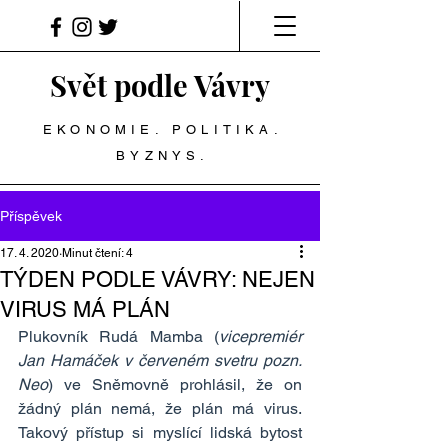
Svět podle Vávry
EKONOMIE. POLITIKA.
BYZNYS.
Příspěvek
17. 4. 2020
Minut čtení: 4
TÝDEN PODLE VÁVRY: NEJEN
VIRUS MÁ PLÁN
Plukovník Rudá Mamba (
vicepremiér 
Jan Hamáček v červeném svetru pozn. 
Neo
) ve Sněmovně prohlásil, že on 
žádný plán nemá, že plán má virus. 
Takový přístup si myslící lidská bytost 