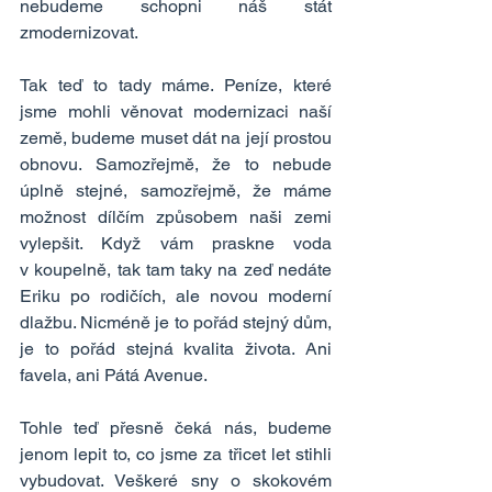
nebudeme schopni náš stát 
zmodernizovat.
Tak teď to tady máme. Peníze, které 
jsme mohli věnovat modernizaci naší 
země, budeme muset dát na její prostou 
obnovu. Samozřejmě, že to nebude 
úplně stejné, samozřejmě, že máme 
možnost dílčím způsobem naši zemi 
vylepšit. Když vám praskne voda 
v koupelně, tak tam taky na zeď nedáte 
Eriku po rodičích, ale novou moderní 
dlažbu. Nicméně je to pořád stejný dům, 
je to pořád stejná kvalita života. Ani 
favela, ani Pátá Avenue.
Tohle teď přesně čeká nás, budeme 
jenom lepit to, co jsme za třicet let stihli 
vybudovat. Veškeré sny o skokovém 