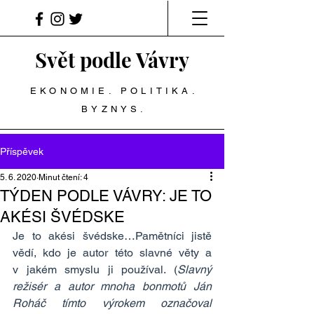
Svět podle Vávry
EKONOMIE. POLITIKA.
BYZNYS.
Příspěvek
5. 6. 2020
Minut čtení: 4
TÝDEN PODLE VÁVRY: JE TO
AKÉSI ŠVÉDSKE
Je to akési švédske…Pamětníci jistě 
vědí, kdo je autor této slavné věty a 
v jakém smyslu ji používal. (
Slavný 
režisér a autor mnoha bonmotů Ján 
Roháč tímto výrokem označoval 