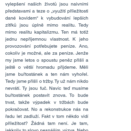
vylepšení našich životů jsou naivními 
představami a teze o „využití příležitosti 
dané kovidem“ k vybudování lepších 
zítřků jsou úplně mimo realitu. Tedy 
mimo realitu kapitalizmu. Ten má totiž 
jednu nepříjemnou vlastnost. K jeho 
provozování potřebujete peníze. Ano, 
cokoliv je možné, ale za peníze. Jenže 
my jsme letos o spoustu peněz přišli a 
ještě o větší hromadu přijdeme. Měli 
jsme buřtostánek a ten nám vyhořel. 
Tedy jsme přišli o tržby. Ty už nám nikdo 
nevrátí. Ty jsou fuč. Navíc teď musíme 
buřtostánek postavit znova. To bude 
trvat, takže výpadek v tržbách bude 
pokračovat. No a rekonstrukce nás na 
řadu let zadluží. Fakt v tom někdo vidí 
příležitost? Žádná tam není. Je tam, 
jakkoliv to slovo nesnáším, výzva. Nebo 