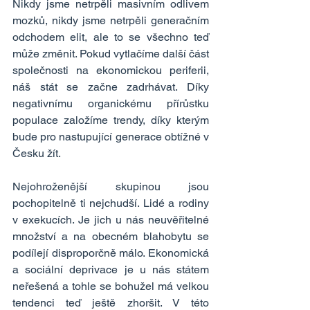
Nikdy jsme netrpěli masivním odlivem 
mozků, nikdy jsme netrpěli generačním 
odchodem elit, ale to se všechno teď 
může změnit. Pokud vytlačíme další část 
společnosti na ekonomickou periferii, 
náš stát se začne zadrhávat. Díky 
negativnímu organickému přírůstku 
populace založíme trendy, díky kterým 
bude pro nastupující generace obtížné v 
Česku žít.
Nejohroženější skupinou jsou 
pochopitelně ti nejchudší. Lidé a rodiny 
v exekucích. Je jich u nás neuvěřitelné 
množství a na obecném blahobytu se 
podílejí disproporčně málo. Ekonomická 
a sociální deprivace je u nás státem 
neřešená a tohle se bohužel má velkou 
tendenci teď ještě zhoršit. V této 