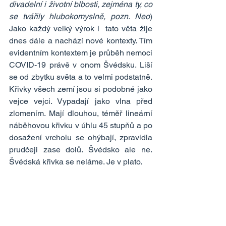
divadelní i životní blbosti, zejména ty, co 
se tvářily hlubokomyslně, pozn. Neo
) 
Jako každý velký výrok i  tato věta žije 
dnes dále a nachází nové kontexty. Tím 
evidentním kontextem je průběh nemoci 
COVID-19 právě v onom Švédsku. Liší 
se od zbytku světa a to velmi podstatně. 
Křivky všech zemí jsou si podobné jako 
vejce vejci. Vypadají jako vlna před 
zlomením. Mají dlouhou, téměř lineární 
náběhovou křivku v úhlu 45 stupňů a po 
dosažení vrcholu se ohýbají, zpravidla 
prudčeji zase dolů. Švédsko ale ne. 
Švédská křivka se neláme. Je v plato.