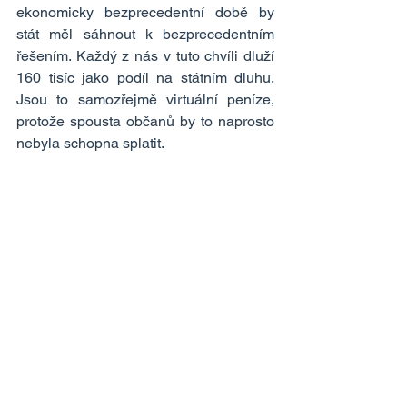
ekonomicky bezprecedentní době by 
stát měl sáhnout k bezprecedentním 
řešením. Každý z nás v tuto chvíli dluží 
160 tisíc jako podíl na státním dluhu. 
Jsou to samozřejmě virtuální peníze, 
protože spousta občanů by to naprosto 
nebyla schopna splatit.
Jenže stejně virtuální jsou i dluhy 
mnoha našich spoluobčanů. Oni je také 
nikdy nesplatí. Nikdy nebudou mít tarif 
na mobil, nikdy nebudou mít platební 
kartu. Dluží různým subjektům. V téhle 
situaci by bylo moudré, kdyby jim stát 
jejich státní dluhy odpustil. Naše státní 
zadlužení stejně dramaticky vzroste. 
Vzroste skrze různé rozdělovací 
mechanizmy, kde budou z definice 
„dříve u krmelce“ ti mocní a bohatí a na 