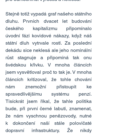
Stejně totiž vypadá graf našeho státního 
dluhu. Prvních dvacet let budování 
českého kapitalizmu připomínalo 
úvodní fázi kovidové nákazy, když náš 
státní dluh vytrvale rostl. Za poslední 
dekádu sice neklesá ale jeho nominální 
růst stagnuje a připomíná tak onu 
švédskou křivku. V mnoha článcích 
jsem vysvětloval proč to tak je. V mnoha 
článcích kritizoval, že tohle chování 
nám znemožní přistoupit ke 
spravedlivějšímu systému penzí. 
Tisíckrát jsem říkal, že tahle politika 
bude, při první černé labuti, znamenat, 
že nám vyschnou penězovody, nutné 
k dokončení naší stále polovičaté 
dopravní infrastruktury. Že nikdy 