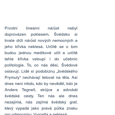
Prvotní lineární nárůst nebyl 
doprovázen poklesem. Švédsko si 
trvale drží nárůst nových nemocných a 
jeho křivka neklesá. Určitě se o tom 
budou jednou medikové učit a určitě 
tahle křivka vstoupí i do učebnic 
politologie. To, co nás děsí, Švédové 
oslavují. Lidé si podobiznu „švédského 
Prymuly“ nechávají tetovat na těla. Asi 
dnes není nikdo, kdo by nevěděl, kdo je 
Anders Tegnell, strůjce a advokát 
švédské cesty. Ten nás ale dnes 
nezajímá, nás zajímá švédský graf, 
který vypadá jako pravá půlka znaku 
pro odmocninu. Vyrostla a neklesá.