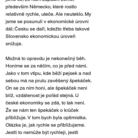
především Německo, které rostlo 
relativně rychle, uteče. Ale neuteklo. My 
jsme se posunuli v ekonomické úrovni 
dál; Česku se daří, kdežto třeba takové 
Slovensko ekonomickou úroveň 
snižuje.
Možná to opravdu je nekonečný běh. 
Honíme se za něčím, co je před námi. 
Jako v tom vtipu, kde běží pejsek a nad 
sebou má na prutu zavěšený špekáček. 
On se za ním honí, ale špekáček není 
blíž, vzdálenost je pořád stejná. U 
české ekonomiky se zdá, to tak není. 
Že se nám ten špekáček o krůček 
přibližuje. V tom bych byla optimistka. 
Otázka je, jak rychle se přibližujeme. 
Jestli to nemůže být rychleji, jestli 