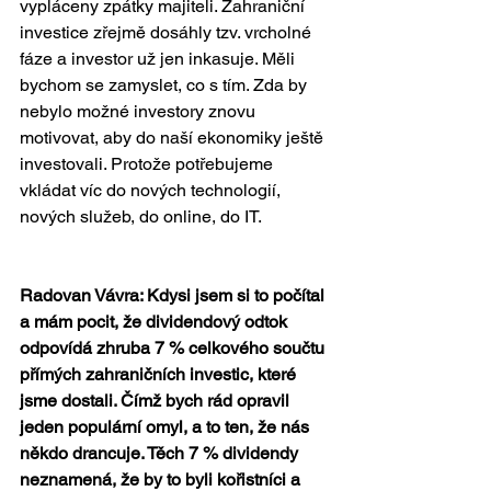
vypláceny zpátky majiteli. Zahraniční 
investice zřejmě dosáhly tzv. vrcholné 
fáze a investor už jen inkasuje. Měli 
bychom se zamyslet, co s tím. Zda by 
nebylo možné investory znovu 
motivovat, aby do naší ekonomiky ještě 
investovali. Protože potřebujeme 
vkládat víc do nových technologií, 
nových služeb, do online, do IT.
Radovan Vávra: Kdysi jsem si to počítal 
a mám pocit, že dividendový odtok 
odpovídá zhruba 7 % celkového součtu 
přímých zahraničních investic, které 
jsme dostali. Čímž bych rád opravil 
jeden populární omyl, a to ten, že nás 
někdo drancuje. Těch 7 % dividendy 
neznamená, že by to byli kořistníci a 