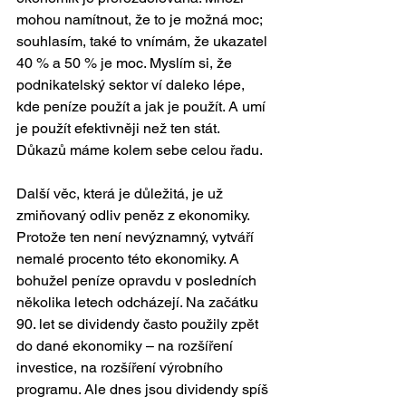
mohou namítnout, že to je možná moc; 
souhlasím, také to vnímám, že ukazatel 
40 % a 50 % je moc. Myslím si, že 
podnikatelský sektor ví daleko lépe, 
kde peníze použít a jak je použít. A umí 
je použít efektivněji než ten stát. 
Důkazů máme kolem sebe celou řadu.
Další věc, která je důležitá, je už 
zmiňovaný odliv peněz z ekonomiky. 
Protože ten není nevýznamný, vytváří 
nemalé procento této ekonomiky. A 
bohužel peníze opravdu v posledních 
několika letech odcházejí. Na začátku 
90. let se dividendy často použily zpět 
do dané ekonomiky – na rozšíření 
investice, na rozšíření výrobního 
programu. Ale dnes jsou dividendy spíš 