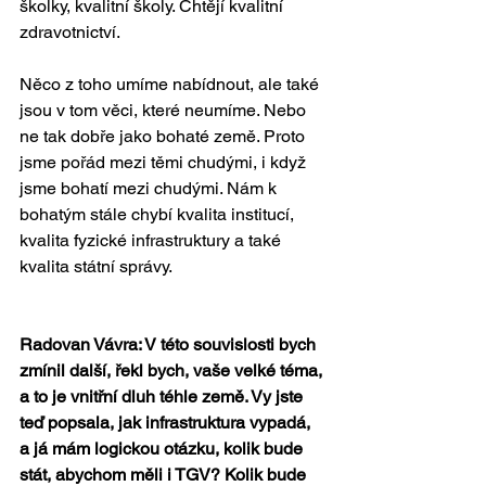
školky, kvalitní školy. Chtějí kvalitní 
zdravotnictví.
Něco z toho umíme nabídnout, ale také 
jsou v tom věci, které neumíme. Nebo 
ne tak dobře jako bohaté země. Proto 
jsme pořád mezi těmi chudými, i když 
jsme bohatí mezi chudými. Nám k 
bohatým stále chybí kvalita institucí, 
kvalita fyzické infrastruktury a také 
kvalita státní správy.
Radovan Vávra: V této souvislosti bych 
zmínil další, řekl bych, vaše velké téma, 
a to je vnitřní dluh téhle země. Vy jste 
teď popsala, jak infrastruktura vypadá, 
a já mám logickou otázku, kolik bude 
stát, abychom měli i TGV? Kolik bude 