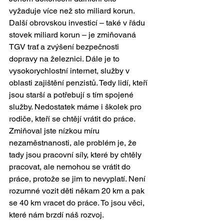
vyžaduje více než sto miliard korun. 
Další obrovskou investicí – také v řádu 
stovek miliard korun – je zmiňovaná 
TGV trať a zvýšení bezpečnosti 
dopravy na železnici. Dále je to 
vysokorychlostní internet, služby v 
oblasti zajištění penzistů. Tedy lidí, kteří 
jsou starší a potřebují s tím spojené 
služby. Nedostatek máme i školek pro 
rodiče, kteří se chtějí vrátit do práce. 
Zmiňoval jste nízkou míru 
nezaměstnanosti, ale problém je, že 
tady jsou pracovní síly, které by chtěly 
pracovat, ale nemohou se vrátit do 
práce, protože se jim to nevyplatí. Není 
rozumné vozit děti někam 20 km a pak 
se 40 km vracet do práce. To jsou věci, 
které nám brzdí náš rozvoj.