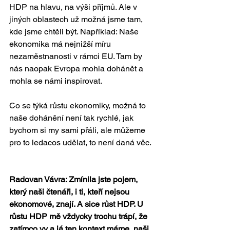
HDP na hlavu, na výši příjmů. Ale v 
jiných oblastech už možná jsme tam, 
kde jsme chtěli být. Například: Naše 
ekonomika má nejnižší míru 
nezaměstnanosti v rámci EU. Tam by 
nás naopak Evropa mohla dohánět a 
mohla se námi inspirovat.
Co se týká růstu ekonomiky, možná to 
naše dohánění není tak rychlé, jak 
bychom si my sami přáli, ale můžeme 
pro to ledacos udělat, to není daná věc.
Radovan Vávra: Zmínila jste pojem, 
který naši čtenáři, i ti, kteří nejsou 
ekonomové, znají. A sice růst HDP. U 
růstu HDP mě vždycky trochu trápí, že 
zatímco vy a já ten kontext máme, naši 