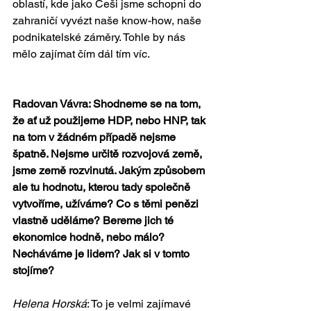
oblastí, kde jako Češi jsme schopni do 
zahraničí vyvézt naše know-how, naše 
podnikatelské záměry. Tohle by nás 
mělo zajímat čím dál tím víc.
Radovan Vávra: Shodneme se na tom, 
že ať už použijeme HDP, nebo HNP, tak 
na tom v žádném případě nejsme 
špatně. Nejsme určitě rozvojová země, 
jsme země rozvinutá. Jakým způsobem 
ale tu hodnotu, kterou tady společně 
vytvoříme, užíváme? Co s těmi penězi 
vlastně uděláme? Bereme jich té 
ekonomice hodně, nebo málo? 
Necháváme je lidem? Jak si v tomto 
stojíme?
Helena Horská
: To je velmi zajímavé 