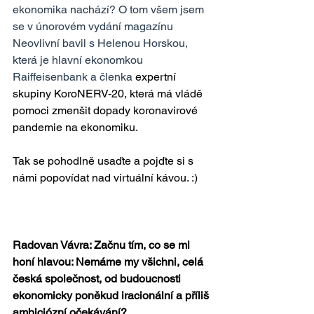
ekonomika nachází? O tom všem jsem 
se v únorovém vydání magazínu 
Neovlivní bavil s Helenou Horskou, 
která je hlavní ekonomkou 
Raiffeisenbank a členka 
expertní 
skupiny KoroNERV-20, která má vládě 
pomoci zmenšit dopady koronavirové 
pandemie na ekonomiku.
Tak se pohodlně usaďte a pojďte si s 
námi popovídat nad virtuální kávou. :)
Radovan Vávra: Začnu tím, co se mi 
honí hlavou: Nemáme my všichni, celá 
česká společnost, od budoucnosti 
ekonomicky poněkud iracionální a příliš 
ambiciózní očekávání?