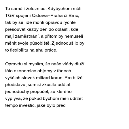
To samé i železnice. Kdybychom měli 
TGV spojení Ostrava–Praha či Brno, 
tak by se lidé mohli opravdu rychle 
přesouvat každý den do oblastí, kde 
mají zaměstnání, a přitom by nemuseli 
měnit svoje působiště. Zjednodušilo by 
to flexibilitu na trhu práce.
Opravdu si myslím, že naše vlády dluží 
této ekonomice objemy v řádech 
vyšších stovek miliard korun. Pro bližší 
představu jsem si zkusila udělat 
jednoduchý propočet, ze kterého 
vyplývá, že pokud bychom měli udržet 
tempo investic, jaké bylo před 
covidovým šokem, tak bychom během 
následujících čtyř let museli 
proinvestovat do této ekonomiky 660 