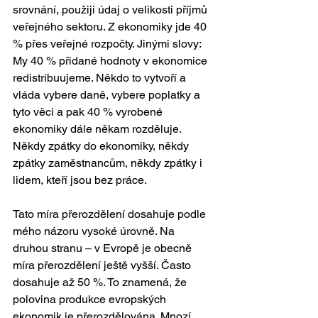
srovnání, použiji údaj o velikosti příjmů 
veřejného sektoru. Z ekonomiky jde 40 
% přes veřejné rozpočty. Jinými slovy: 
My 40 % přidané hodnoty v ekonomice 
redistribuujeme. Někdo to vytvoří a 
vláda vybere daně, vybere poplatky a 
tyto věci a pak 40 % vyrobené 
ekonomiky dále někam rozděluje. 
Někdy zpátky do ekonomiky, někdy 
zpátky zaměstnancům, někdy zpátky i 
lidem, kteří jsou bez práce.
Tato míra přerozdělení dosahuje podle 
mého názoru vysoké úrovně. Na 
druhou stranu – v Evropě je obecně 
míra přerozdělení ještě vyšší. Často 
dosahuje až 50 %. To znamená, že 
polovina produkce evropských 
ekonomik je přerozdělována. Mnozí 