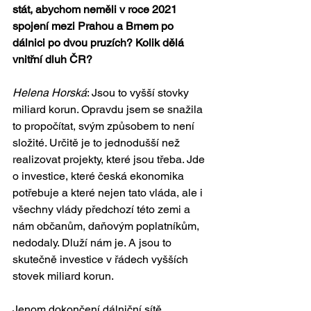
stát, abychom neměli v roce 2021 
spojení mezi Prahou a Brnem po 
dálnici po dvou pruzích? Kolik dělá 
vnitřní dluh ČR?
Helena Horská
: Jsou to vyšší stovky 
miliard korun. Opravdu jsem se snažila 
to propočítat, svým způsobem to není 
složité. Určitě je to jednodušší než 
realizovat projekty, které jsou třeba. Jde 
o investice, které česká ekonomika 
potřebuje a které nejen tato vláda, ale i 
všechny vlády předchozí této zemi a 
nám občanům, daňovým poplatníkům, 
nedodaly. Dluží nám je. A jsou to 
skutečně investice v řádech vyšších 
stovek miliard korun.
Jenom dokončení dálniční sítě 