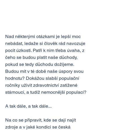
Nad některými otázkami je lepší moc 
nebádat, ledaže si člověk rád navozuje 
pocit úzkosti. Patří k nim třeba úvaha, z 
čeho se budou platit naše důchody, 
pokud se tedy důchodu dožijeme. 
Budou mít v té době naše úspory svou 
hodnotu? Dokážou slabší populační 
ročníky uživit zdravotnictví zatížené 
stárnoucí, a tudíž nemocnější populací? 
A tak dále, a tak dále...
Na co se připravit, kde se dají najít 
zdroje a v jaké kondici se česká 