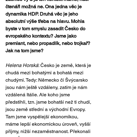
čtenáři možná ne. Ona jedna věc je 
dynamika HDP. Druhá věc je jeho 
absolutní výše třeba na hlavu. Mohla 
byste v tom smyslu zasadit Česko do 
evropského kontextu? Jsme jako 
premiant, nebo propadlík, nebo trojkař? 
Jak na tom jsme?
Helena Horská
: Česko je země, která je 
chudá mezi bohatými a bohatá mezi 
chudými. Tedy: Německo či Švýcarsko 
jsou nám ještě vzdáleny, zatím je nám 
vzdálená Itálie. Ale koho jsme 
předstihli, tzn. jsme bohatší než ti chudí, 
jsou země střední a východní Evropy. 
Tam jsme vyspělejší ekonomikou, 
máme lepší ekonomickou úroveň, vyšší 
příjmy, nižší nezaměstnanost. Překonali 