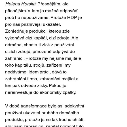
Helena Horská
: Přesnějším, ale 
přísnějším. V tom je možná odpověď, 
proč ho nepoužíváme. Protože HDP je 
pro nás příznivější ukazatel. 
Zohledňuje produkci, kterou zde 
vykonává cizí kapitál, cizí zdroje. Ale 
odměna, chcete-li zisk z používání 
cizích zdrojů, přirozeně odplývá do 
zahraničí. Protože my nejsme majitelé 
toho kapitálu, strojů, zařízení, my 
nedáváme lidem práci, dává to 
zahraniční firma, zahraniční majitel a 
ten pak odvede zisky. Pokud je 
nereinvestuje do ekonomiky zpátky.
V době transformace bylo asi adekvátní 
používat ukazatel hrubého domácího 
produktu, protože jsme tak trochu chtěli, 
aby nám zahraniční kapitál pomohl tuto 