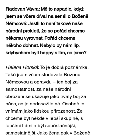
Radovan Vávra: Mě to napadlo, když 
jsem se včera díval na seriál o Boženě 
Němcové: Jestli to není takové naše 
národní prokletí, že se pořád chceme 
někomu vyrovnat. Pořád chceme 
někoho dohnat. Nebylo by nám líp, 
kdybychom byli happy s tím, co jsme?
Helena Horská
: To je dobrá poznámka. 
Také jsem včera sledovala Boženu 
Němcovou a opravdu – ten boj za 
samostatnost, za naše národní 
obrození se ukazuje jako trvalý boj za 
něco, co je nedosažitelné. Osobně to 
vnímám jako lidskou přirozenost. Že 
chceme být někde v lepší skupině, s 
lepšími lidmi a být soběstačnější, 
samostatnější. Jako žena pak v Boženě 