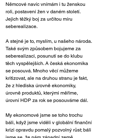
Němcové navíc vnímám i tu ženskou 
roli, postavení žen v daném století. 
Jejich těžký boj za určitou míru 
seberealizace.
A stejné je to, myslím, u našeho národa. 
Také svým způsobem bojujeme za 
seberealizaci, posunutí se do klubu 
těch vyspělejších. A česká ekonomika 
se posouvá. Mnoho věcí můžeme 
kritizovat, ale na druhou stranu je fakt, 
že z hlediska úrovně ekonomiky, 
úrovně produktů, kterými měříme, 
úrovní HDP za rok se posouváme dál.
My ekonomové jsme se toho trochu 
báli, když jsme viděli v globální finanční 
krizi opravdu pomalý pozvolný růst; báli 
jsme se, že nám západní země, 