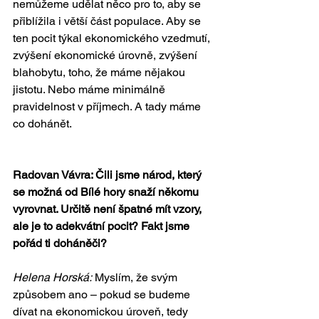
nemůžeme udělat něco pro to, aby se 
přiblížila i větší část populace. Aby se 
ten pocit týkal ekonomického vzedmutí, 
zvýšení ekonomické úrovně, zvýšení 
blahobytu, toho, že máme nějakou 
jistotu. Nebo máme minimálně 
pravidelnost v příjmech. A tady máme 
co dohánět.
Radovan Vávra: Čili jsme národ, který 
se možná od Bílé hory snaží někomu 
vyrovnat. Určitě není špatné mít vzory, 
ale je to adekvátní pocit? Fakt jsme 
pořád ti doháněči?
Helena Horská:
 Myslím, že svým 
způsobem ano – pokud se budeme 
dívat na ekonomickou úroveň, tedy 