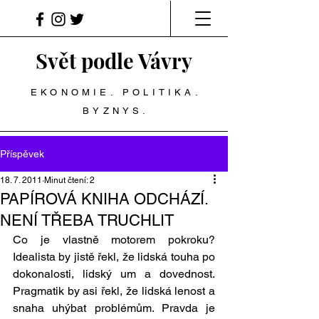
Svět podle Vávry
EKONOMIE. POLITIKA.
BYZNYS.
Příspěvek
18. 7. 2011
Minut čtení: 2
PAPÍROVÁ KNIHA ODCHÁZÍ.
NENÍ TŘEBA TRUCHLIT
Co je vlastně motorem pokroku? 
Idealista by jistě řekl, že lidská touha po 
dokonalosti, lidský um a dovednost. 
Pragmatik by asi řekl, že lidská lenost a 
snaha uhýbat problémům. Pravda je 