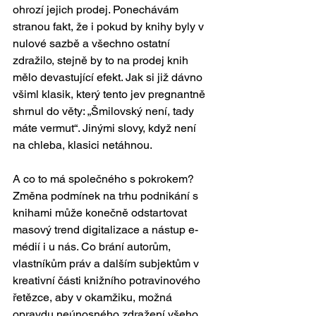
ohrozí jejich prodej. Ponechávám 
stranou fakt, že i pokud by knihy byly v 
nulové sazbě a všechno ostatní 
zdražilo, stejně by to na prodej knih 
mělo devastující efekt. Jak si již dávno 
všiml klasik, který tento jev pregnantně 
shrnul do věty: „Šmilovský není, tady 
máte vermut“. Jinými slovy, když není 
na chleba, klasici netáhnou. 
A co to má společného s pokrokem? 
Změna podmínek na trhu podnikání s 
knihami může konečně odstartovat 
masový trend digitalizace a nástup e-
médií i u nás. Co brání autorům, 
vlastníkům práv a dalším subjektům v 
kreativní části knižního potravinového 
řetězce, aby v okamžiku, možná 
opravdu neúnosného zdražení všeho, 