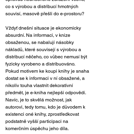
co s výrobou a distribucí hmotných 
souvisí, masově přešli do e-prostoru? 
Vždyť dnešní situace je ekonomicky 
absurdní. Na informaci, v knize 
obsaženou, se nabalují násobky 
nákladů, které souvisejí s výrobou a 
distribucí něčeho, co vůbec nemusí být 
fyzicky vyrobeno a distribuováno. 
Pokud motivem ke koupi knihy je snaha 
dostat se k informaci v ní obsažené, a 
nikoliv touha vlastnit dekorativní 
předmět, je e-kniha nejlepší odpovědí. 
Navíc, je to skvělá možnost, jak 
autorovi, tedy tomu, kdo je důvodem k 
existenci oné knihy, zprostředkovat 
podstatně vyšší participaci na 
komerčním úspěchu jeho díla. 