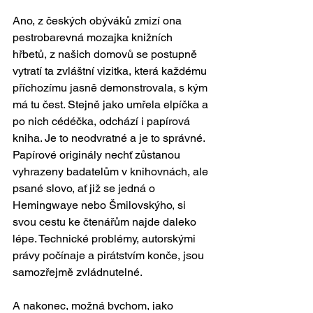
Ano, z českých obýváků zmizí ona 
pestrobarevná mozajka knižních 
hřbetů, z našich domovů se postupně 
vytratí ta zvláštní vizitka, která každému 
příchozímu jasně demonstrovala, s kým 
má tu čest. Stejně jako umřela elpíčka a 
po nich cédéčka, odchází i papírová 
kniha. Je to neodvratné a je to správné. 
Papírové originály nechť zůstanou 
vyhrazeny badatelům v knihovnách, ale 
psané slovo, ať již se jedná o 
Hemingwaye nebo Šmilovskýho, si 
svou cestu ke čtenářům najde daleko 
lépe. Technické problémy, autorskými 
právy počínaje a pirátstvím konče, jsou 
samozřejmě zvládnutelné. 
A nakonec, možná bychom, jako 