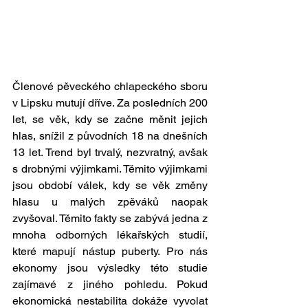
Členové pěveckého chlapeckého sboru 
v Lipsku mutují dříve. Za posledních 200 
let, se věk, kdy se začne měnit jejich 
hlas, snížil z původních 18 na dnešních 
13 let. Trend byl trvalý, nezvratný, avšak 
s drobnými výjimkami. Těmito výjimkami 
jsou období válek, kdy se věk změny 
hlasu u malých zpěváků naopak 
zvyšoval. Těmito fakty se zabývá jedna z 
mnoha odborných lékařských studií, 
které mapují nástup puberty. Pro nás 
ekonomy jsou výsledky této studie 
zajímavé z jiného pohledu. Pokud 
ekonomická nestabilita dokáže vyvolat 