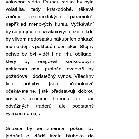
ustavena vláda. Druhou reakcí by byla 
volatilita, tedy krátkodobé, těkavé 
změny ekonomických parametrů, 
například měnových kursů. Vyčkávání 
by se projevilo i na akciových trzích, kde 
by vlivem nedostatku nákupních příkazů 
mohlo dojít k poklesům cen akcií. Stejný 
pohyb by byl vidět i na trhu obligací, 
který by reagoval krátkodobým 
poklesem cen, protože investoři by 
požadovali dodatečný výnos. Všechny 
tyto pohyby jsou učebnicově 
očekávatelné, jistě představují dobrou 
cestu k ročnímu bonusu pro pár 
odvážných traderů, ale podstatný 
význam nemají. 
Situace by se změnila, pokud by 
jednání o vládě trvala hluboko do 