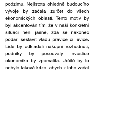
podzimu. Nejistota ohledně budoucího 
vývoje by začala zurčet do všech 
ekonomických oblastí. Tento motiv by 
byl akcentován tím, že v naší konkrétní 
situaci není jasné, zda se nakonec 
podaří sestavit vládu pravice či levice. 
Lidé by odkládali nákupní rozhodnutí, 
podniky by posouvaly investice 
ekonomika by zpomalila. Určitě by to 
nebyla taková krize, abych z toho začal 
ve svých čtyřiceti letech znovu mutovat, 
ale byla by to změna trendu svým 
významem ekonomicky 
zaznamenatelná. Říká se, že člověk 
přivykne i na šibenici. Možná ano, ale, 
jak říkala maminka Haliny Pawlowské - 
hezkej život to není.
(původně zveřejněno 8. 6. 2006 