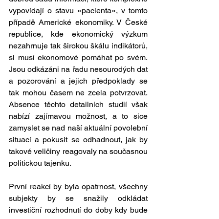
vypovídají o stavu »pacienta«, v tomto 
případě Americké ekonomiky. V České 
republice, kde ekonomický výzkum 
nezahrnuje tak širokou škálu indikátorů, 
si musí ekonomové pomáhat po svém. 
Jsou odkázáni na řadu nesourodých dat 
a pozorování a jejich předpoklady se 
tak mohou časem ne zcela potvrzovat. 
Absence těchto detailních studií však 
nabízí zajímavou možnost, a to sice 
zamyslet se nad naší aktuální povolební 
situací a pokusit se odhadnout, jak by 
takové veličiny reagovaly na současnou 
politickou tajenku. 
První reakcí by byla opatrnost, všechny 
subjekty by se snažily odkládat 
investiční rozhodnutí do doby kdy bude 