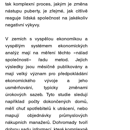
tak komplexní proces, jakým je změna 
nástupu puberty, je zřejmé, jak citlivě 
reaguje lidská společnost na jakékoliv 
negativní výkyvy. 
V zemích s vyspělou ekonomikou a 
vyspělým systémem ekonomických 
analýz mají na měření těchto »nálad 
společnosti« řadu metod. Jejich 
výsledky jsou měsíčně publikovány a 
mají velký význam pro předpokládání 
ekonomického vývoje a jeho 
usměrňování, typicky změnami 
úrokových sazeb. Tyto studie sledují 
například počty dokončených domů, 
měří chuť spotřebitelů k utrácení, nebo 
mapují objednávky průmyslových 
nákupních manažerů. Dohromady tvoří 
dobrou sadu informací, které komplexně 