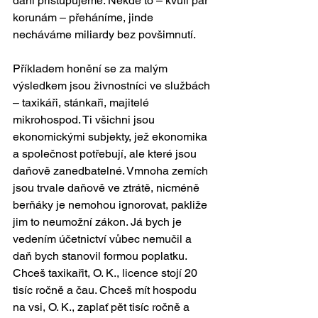
daní přistupujeme. Někde to – kvůli pár 
korunám – přeháníme, jinde 
necháváme miliardy bez povšimnutí.
Příkladem honění se za malým 
výsledkem jsou živnostníci ve službách 
– taxikáři, stánkaři, majitelé 
mikrohospod. Ti všichni jsou 
ekonomickými subjekty, jež ekonomika 
a společnost potřebují, ale které jsou 
daňově zanedbatelné. Vmnoha zemích 
jsou trvale daňově ve ztrátě, nicméně 
berňáky je nemohou ignorovat, pakliže 
jim to neumožní zákon. Já bych je 
vedením účetnictví vůbec nemučil a 
daň bych stanovil formou poplatku. 
Chceš taxikařit, O. K., licence stojí 20 
tisíc ročně a čau. Chceš mít hospodu 
na vsi, O. K., zaplať pět tisíc ročně a 