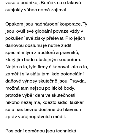
vesele podnikej. Berňák se o takové 
subjekty vůbec nemá zajímat.
Opakem jsou nadnárodní korporace. Ty 
jsou kvůli své globální povaze vždy v 
pokušení své zisky přelévat. Pro jejich 
daňovou obsluhu je nutné zřídit 
speciální tým z auditorů a právníků, 
který jim bude důstojným soupeřem. 
Nejde o to, tyto firmy šikanovat, ale o to, 
zaměřit síly státu tam, kde potenciální 
daňové výnosy skutečně jsou. Pravda, 
možná tam nejsou politické body, 
protože výběr daní ve skutečnosti 
nikoho nezajímá, kdežto šidící taxikář 
se u nás běžně dostane do hlavních 
zpráv veřejnoprávních médií.
Poslední doménou jsou technická 