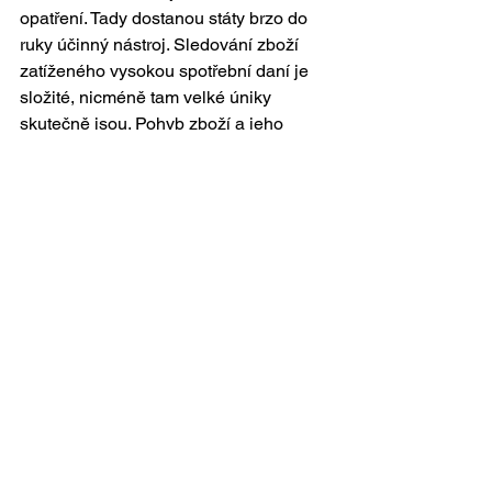
opatření. Tady dostanou státy brzo do 
ruky účinný nástroj. Sledování zboží 
zatíženého vysokou spotřební daní je 
složité, nicméně tam velké úniky 
skutečně jsou. Pohyb zboží a jeho 
identifikace jsou klíčem k úspěchu. To 
umožní technologie, jež můžeme 
souhrnně označit nálepkou internet 
věcí a které i u nás berou za kliku. Tak 
snad si toho v Letenské ulici všimnou.
(původně zveřejněno 31. 5. 2016 v 
Hospodářských novinách)
Zobrazit vše
Nejnovější příspěvky