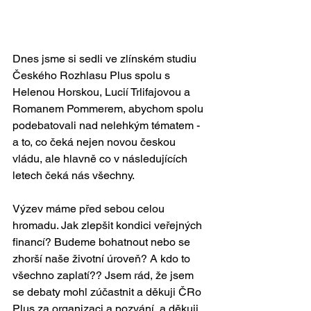
Dnes jsme si sedli ve zlínském studiu 
Českého Rozhlasu Plus spolu s 
Helenou Horskou, Lucií Trlifajovou a 
Romanem Pommerem, abychom spolu 
podebatovali nad nelehkým tématem - 
a to, co čeká nejen novou českou 
vládu, ale hlavně co v následujících 
letech čeká nás všechny.
Výzev máme před sebou celou 
hromadu. Jak zlepšit kondici veřejných 
financí? Budeme bohatnout nebo se 
zhorší naše životní úroveň? A kdo to 
všechno zaplatí?? Jsem rád, že jsem 
se debaty mohl zúčastnit a děkuji ČRo 
Plus za organizaci a pozvání, a děkuji 