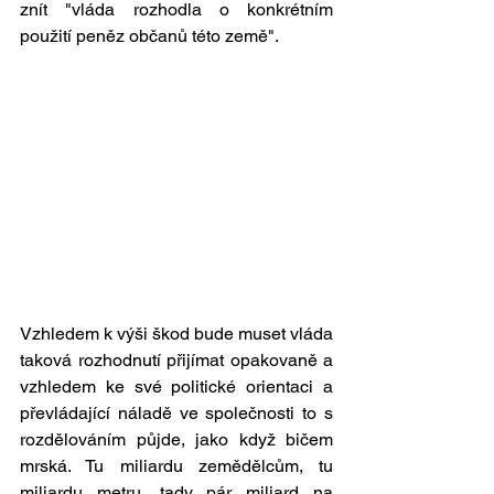
znít "vláda rozhodla o konkrétním 
použití peněz občanů této země". 
Vzhledem k výši škod bude muset vláda 
taková rozhodnutí přijímat opakovaně a 
vzhledem ke své politické orientaci a 
převládající náladě ve společnosti to s 
rozdělováním půjde, jako když bičem 
mrská. Tu miliardu zemědělcům, tu 
miliardu metru, tady pár miliard na 