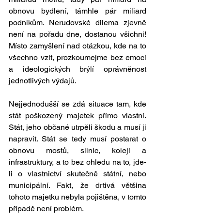
obnovu bydlení, támhle pár miliard 
podnikům. Nerudovské dilema zjevně 
není na pořadu dne, dostanou všichni! 
Místo zamyšlení nad otázkou, kde na to 
všechno vzít, prozkoumejme bez emocí 
a ideologických brýlí oprávněnost 
jednotlivých výdajů. 
Nejjednodušší se zdá situace tam, kde 
stát poškozený majetek přímo vlastní. 
Stát, jeho občané utrpěli škodu a musí ji 
napravit. Stát se tedy musí postarat o 
obnovu mostů, silnic, kolejí a 
infrastruktury, a to bez ohledu na to, jde-
li o vlastnictví skutečně státní, nebo 
municipální. Fakt, že drtivá většina 
tohoto majetku nebyla pojištěna, v tomto 
případě není problém. 