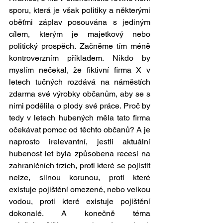
sporu, která je však politiky a některými 
oběťmi záplav posouvána s jediným 
cílem, kterým je majetkový nebo 
politický prospěch. Začněme tím méně 
kontroverzním příkladem. Nikdo by 
myslím nečekal, že fiktivní firma X v 
letech tučných rozdává na náměstích 
zdarma své výrobky občanům, aby se s 
nimi podělila o plody své práce. Proč by 
tedy v letech hubených měla tato firma 
očekávat pomoc od těchto občanů? A je 
naprosto irelevantní, jestli aktuální 
hubenost let byla způsobena recesí na 
zahraničních trzích, proti které se pojistit 
nelze, silnou korunou, proti které 
existuje pojištění omezené, nebo velkou 
vodou, proti které existuje pojištění 
dokonalé. A konečně téma 