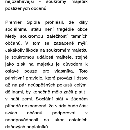
nejožehavější - soukromý majetek 
postižených občanů. 
Premiér Špidla prohlásil, že díky 
sociálnímu státu není tragédie obce 
Metly soukromou záležitostí tamních 
občanů. V tom se zatraceně mýlí. 
Jakákoliv škoda na soukromém majetku 
je soukromou událostí majitele, stejně 
jako zisk na majetku je důvodem k 
oslavě pouze pro vlastníka. Toto 
primitivní pravidlo, které provází lidstvo 
až na pár neúspěšných pokusů celými 
dějinami, by konečně mělo začít platit i 
v naší zemi. Sociální stát v žádném 
případě neznamená, že vláda bude část 
svých občanů podporovat v 
neodpovědnosti na úkor ostatních 
daňových poplatníků. 