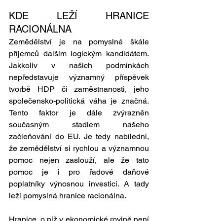
KDE LEŽÍ HRANICE 
RACIONÁLNA 
Zemědělství je na pomyslné škále 
příjemců dalším logickým kandidátem. 
Jakkoliv v našich podmínkách 
nepředstavuje významný příspěvek 
tvorbě HDP či zaměstnanosti, jeho 
společensko-politická váha je značná. 
Tento faktor je dále zvýrazněn 
současným stadiem našeho 
začleňování do EU. Je tedy nabíledni, 
že zemědělství si rychlou a významnou 
pomoc nejen zaslouží, ale že tato 
pomoc je i pro řadové daňové 
poplatníky výnosnou investicí. A tady 
leží pomyslná hranice racionálna. 
Hranice, o níž v ekonomické rovině není 