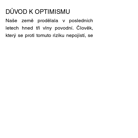
DŮVOD K OPTIMISMU 
Naše země prodělala v posledních 
letech hned tři vlny povodní. Člověk, 
který se proti tomuto riziku nepojistí, se 
chová neodpovědně. Vláda ani 
parlament nemají žádný mandát těmto 
lidem škody kompenzovat. Tato 
ekonomická pravda samozřejmě nijak 
nezmenšuje lidský rozměr záplav, kdy 
individuální solidarita neorganizovaná 
státem nastavuje konkrétní pomocnou 
ruku či kapsu. Dokonce se zdá, že vlna 
této solidarity je ještě masivnější než po 
povodních na Moravě, a to je snad 
důvod k mírnému optimismu. Alespoň 
do doby, než se dozvíme, kde hodlá 
vláda na úhradu povodňových škod vzít!