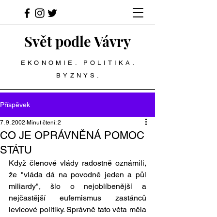
Svět podle Vávry
EKONOMIE. POLITIKA.
BYZNYS.
Příspěvek
7. 9. 2002
Minut čtení: 2
CO JE OPRÁVNĚNÁ POMOC
STÁTU
Když členové vlády radostně oznámili, 
že "vláda dá na povodně jeden a půl 
miliardy", šlo o nejoblíbenější a 
nejčastější eufemismus zastánců 
levicové politiky. Správně tato věta měla 