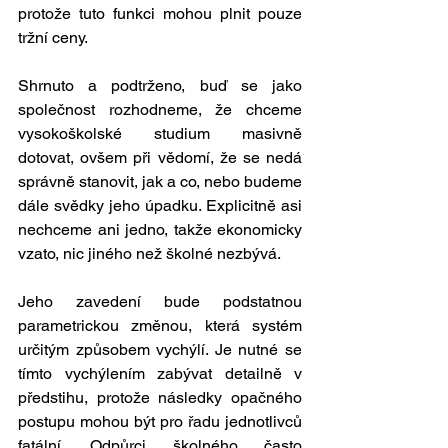
protože tuto funkci mohou plnit pouze 
tržní ceny.
Shrnuto a podtrženo, buď se jako 
společnost rozhodneme, že chceme 
vysokoškolské studium masivně 
dotovat, ovšem při vědomí, že se nedá 
správně stanovit, jak a co, nebo budeme 
dále svědky jeho úpadku. Explicitně asi 
nechceme ani jedno, takže ekonomicky 
vzato, nic jiného než školné nezbývá.
Jeho zavedení bude podstatnou 
parametrickou změnou, která systém 
určitým způsobem vychýlí. Je nutné se 
tímto vychýlením zabývat detailně v 
předstihu, protože následky opačného 
postupu mohou být pro řadu jednotlivců 
fatální. Odpůrci školného často 