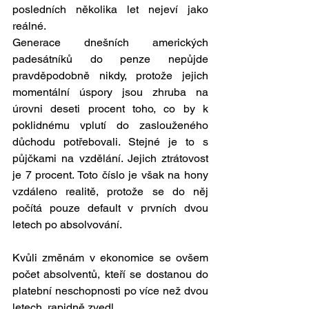
posledních několika let nejeví jako 
reálné.
Generace dnešních amerických 
padesátníků do penze nepůjde 
pravděpodobně nikdy, protože jejich 
momentální úspory jsou zhruba na 
úrovni deseti procent toho, co by k 
poklidnému vplutí do zaslouženého 
důchodu potřebovali. Stejné je to s 
půjčkami na vzdělání. Jejich ztrátovost 
je 7 procent. Toto číslo je však na hony 
vzdáleno realitě, protože se do něj 
počítá pouze default v prvních dvou 
letech po absolvování.
Kvůli změnám v ekonomice se ovšem 
počet absolventů, kteří se dostanou do 
platební neschopnosti po více než dvou 
letech, rapidně zvedl.