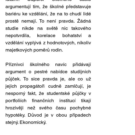
argumentují tím, že školné představuje 
bariéru ke vzdělání, že na to chudí lidé 
prostě nemají. To není pravda. Žádná 
studie nikde na světě nic takového 
nepotvrdila, korelace bohatství a 
vzdělání vyplývá z hodnotových, nikoliv 
majetkových poměrů rodin.
Příznivci školného navíc přidávají 
argument o pestré nabídce studijních 
půjček. To sice pravda je, ale co už 
jejich propagátoři cudně zamlčují, je 
nesporný fakt, že studentské půjčky v 
portfoliích finančních institucí tikají 
hrozivěji než svého času pochybné 
hypotéky. Důvod je v obou případech 
stejný. Ekonomický.