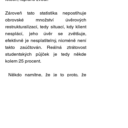
Zároveň tato statistika nepostihuje 
obrovské množství úvěrových 
restrukturalizací, tedy situací, kdy klient 
nesplácí, jeho úvěr se zvětšuje, 
efektivně je nesplatitelný, nicméně není 
takto zaúčtován. Reálná ztrátovost 
studentských půjček je tedy někde 
kolem 25 procent.
 Někdo namítne, že je to proto, že 
americké univerzity jsou dnes primárně 
ziskotvorné korporace, které prostě 
využívají možností systému, a že u nás 
se něco takového nestane.
Ano, naše vysoké školy zatím nejsou v 
honbě za ziskem rekordmany, ale to je 