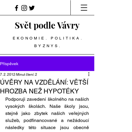
Svět podle Vávry
EKONOMIE. POLITIKA.
BYZNYS.
Příspěvek
7. 2. 2012
Minut čtení: 2
ÚVĚRY NA VZDĚLÁNÍ: VĚTŠÍ
HROZBA NEŽ HYPOTÉKY
Podporuji zavedení školného na našich 
vysokých školách. Naše školy jsou, 
stejně jako zbytek našich veřejných 
služeb, podfinancované a nežádoucí 
následky této situace jsou obecně 