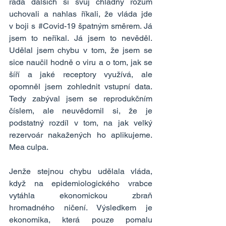
řada dalších si svůj chladný rozum 
uchovali a nahlas říkali, že vláda jde 
v boji s 
#Covid
-19 špatným směrem. Já 
jsem to neříkal. Já jsem to nevěděl. 
Udělal jsem chybu v tom, že jsem se 
sice naučil hodně o viru a o tom, jak se 
šíří a jaké receptory využívá, ale 
opomněl jsem zohlednit vstupní data. 
Tedy zabýval jsem se reprodukčním 
číslem, ale neuvědomil si, že je 
podstatný rozdíl v tom, na jak velký 
rezervoár nakažených ho aplikujeme. 
Mea culpa.
Jenže stejnou chybu udělala vláda, 
když na epidemiologického vrabce 
vytáhla ekonomickou zbraň 
hromadného ničení. Výsledkem je 
ekonomika, která pouze pomalu 