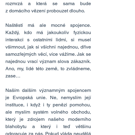
rozmrzá a která se sama bude 
z domácího vězení probouzet dlouho.
Naštěstí má ale mocné spojence. 
Každý, kdo má jakoukoliv fyzickou 
interakci s ostatními lidmi, si musel 
všimnout, jak si všichni najednou, dříve 
samozřejmých věcí, více vážíme. Jak se 
najednou vrací význam slova zákazník. 
Ano, my, lidé této země, to zvládneme, 
zase…
Naším dalším významným spojencem 
je Evropská unie. Ne, nemyslím její 
instituce, i když i ty penězi pomohou, 
ale myslím systém volného obchodu, 
který je zdrojem našeho moderního 
blahobytu a který i teď většinu 
odpracuje za nás. Pokud vláda neudělá 