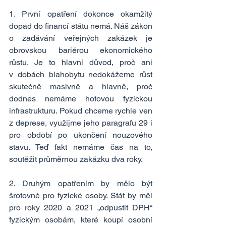
1. První opatření dokonce okamžitý 
dopad do financí státu nemá. Náš zákon 
o zadávání veřejných zakázek je 
obrovskou bariérou ekonomického 
růstu. Je to hlavní důvod, proč ani 
v dobách blahobytu nedokážeme růst 
skutečně masivně a hlavně, proč 
dodnes nemáme hotovou fyzickou 
infrastrukturu. Pokud chceme rychle ven 
z deprese, využijme jeho paragrafu 29 i 
pro období po ukončení nouzového 
stavu. Teď fakt nemáme čas na to, 
soutěžit průměrnou zakázku dva roky.
2. Druhým opatřením by mělo být 
šrotovné pro fyzické osoby. Stát by měl 
pro roky 2020 a 2021 „odpustit DPH“ 
fyzickým osobám, které koupí osobní 