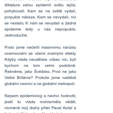
diktatura celou epidemii světu tajila, 
pohybovali. Kam se na světě vydali, 
propukla nákaza. Kam se nevydali, nic 
se nestalo. K nám se nevydali a žádná 
epidemie tedy u nás nepropukla. 
Jednoduché.
Proto jsme nečelili masivnímu nárůstu 
onemocnění se všemi známými efekty. 
Kdyby vláda neudělala vůbec nic, byli 
bychom na tom velmi podobně. 
Řekněme, jako Švédsko. Proč ne jako 
Velká Británie? Protože jsme naštěstí 
globální vesnicí a ne globální metropolí.
Nejsem epidemiolog a nechci hodnotit, 
jestli to vláda mohla/měla vědět, 
nicméně můj drahý přítel Pavel Kolář a 