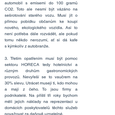
automobil s emisemi do 100 gramů 
CO2. Toto ale nesmí být vázáno na 
sešrotování starého vozu. Musí jít o 
přímou pobídku občanům ke koupi 
nového, ekologického vozidla. Asi to 
není potřeba dále rozvádět, ale pokud 
tomu někdo nerozumí, ať si dá kafe 
s kýmkoliv z autobranže.
3. Třetím opatřením musí být pomoc 
sektoru HORECA tedy hotelnictví a 
různým druhům gastronomických 
provozů. Nevyřeší se to vaučrem na 
30% slevu. Utrácet musejí ti, kdo mohou 
a mají z čeho. To jsou firmy a 
podnikatelé. Na příští tři roky bychom 
měli jejich náklady na reprezentaci u 
domácích poskytovatelů těchto služeb 
považovat za daňově uznatelné.