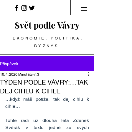
Svět podle Vávry
EKONOMIE. POLITIKA.
BYZNYS.
Příspěvek
10. 4. 2020
Minut čtení: 3
TÝDEN PODLE VÁVRY:…TAK
DEJ CIHLU K CIHLE
…když máš potíže, tak dej cihlu k 
cihle…
Tohle radí už dlouhá léta Zdeněk 
Svěrák v textu jedné ze svých 