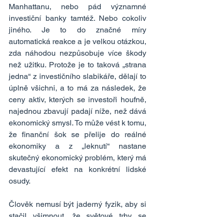
Manhattanu, nebo pád významné 
investiční banky tamtéž. Nebo cokoliv 
jiného. Je to do značné míry 
automatická reakce a je velkou otázkou, 
zda náhodou nezpůsobuje více škody 
než užitku. Protože je to taková „strana 
jedna“ z investičního slabikáře, dělají to 
úplně všichni, a to má za následek, že 
ceny aktiv, kterých se investoři houfně, 
najednou zbavují padají níže, než dává 
ekonomický smysl. To může vést k tomu, 
že finanční šok se přelije do reálné 
ekonomiky a z „leknutí“ nastane 
skutečný ekonomický problém, který má 
devastující efekt na konkrétní lidské 
osudy.
Člověk nemusí být jaderný fyzik, aby si 
stačil všimnout, že světové trhy se 