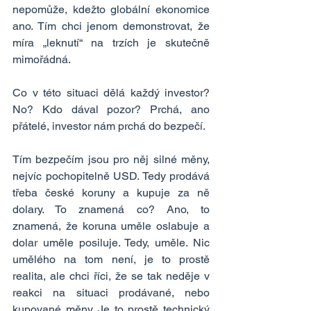
nepomůže, kdežto globální ekonomice 
ano. Tím chci jenom demonstrovat, že 
míra „leknutí“ na trzích je skutečně 
mimořádná.
Co v této situaci dělá každý investor? 
No? Kdo dával pozor? Prchá, ano 
přátelé, investor nám prchá do bezpečí.
Tím bezpečím jsou pro něj silné měny, 
nejvíc pochopitelně USD. Tedy prodává 
třeba české koruny a kupuje za ně 
dolary. To znamená co? Ano, to 
znamená, že koruna uměle oslabuje a 
dolar uměle posiluje. Tedy, uměle. Nic 
umělého na tom není, je to prostě 
realita, ale chci říci, že se tak neděje v 
reakci na situaci prodávané, nebo 
kupované měny. Je to prostě technický 