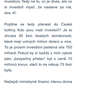
investorů. Tedy ne to, co je dnes, ale co 
si investoři myslí, že nastane za rok, 
dva, tři.
Pojďme se tedy přenést do České 
kotliny. Kdo jsou naši investoři? Je to 
zhruba 30 tisíc českých domácností, 
které mají volných milion dolarů a více. 
To je prosím investiční palebná síla 750 
miliard. Pokud by si každý z nich vybral 
jako „bezpečný přístav“ byt o ceně 10 
milionů korun, stačí to na nákup 75 tisíc 
bytů.
Nejlepší ministryně financí, kterou doma 
máme, paní Alena Schillerová sice 
volné byty někde prý vidí, ale tolik? 
Manko, Manko. Zřejmě ve snaze tyhle 
bohaté rodiny odměnit, navrhla zrušení 