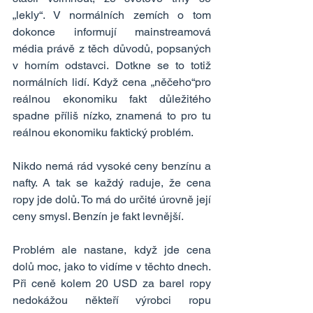
„lekly“. V normálních zemích o tom 
dokonce informují mainstreamová 
média právě z těch důvodů, popsaných 
v horním odstavci. Dotkne se to totiž 
normálních lidí. Když cena „něčeho“pro 
reálnou ekonomiku fakt důležitého 
spadne příliš nízko, znamená to pro tu 
reálnou ekonomiku faktický problém.
Nikdo nemá rád vysoké ceny benzínu a 
nafty. A tak se každý raduje, že cena 
ropy jde dolů. To má do určité úrovně její 
ceny smysl. Benzín je fakt levnější.
Problém ale nastane, když jde cena 
dolů moc, jako to vidíme v těchto dnech. 
Při ceně kolem 20 USD za barel ropy 
nedokážou někteří výrobci ropu 