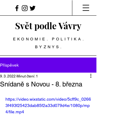
Svět podle Vávry
EKONOMIE. POLITIKA.
BYZNYS.
Příspěvek
9. 3. 2022
Minut čtení: 1
Snídaně s Novou - 8. března
https://video.wixstatic.com/video/5cff9c_0266
3f493f25423dab85f2a33d079d4e/1080p/mp
4/file.mp4