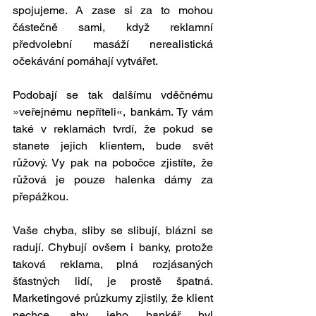
spojujeme. A zase si za to mohou 
částečně sami, když reklamní 
předvolební masáží nerealistická 
očekávání pomáhají vytvářet. 
Podobají se tak dalšímu vděčnému 
»veřejnému nepříteli«, bankám. Ty vám 
také v reklamách tvrdí, že pokud se 
stanete jejich klientem, bude svět 
růžový. Vy pak na pobočce zjistíte, že 
růžová je pouze halenka dámy za 
přepážkou. 
Vaše chyba, sliby se slibují, blázni se 
radují. Chybují ovšem i banky, protože 
taková reklama, plná rozjásaných 
šťastných lidí, je prostě špatná. 
Marketingové průzkumy zjistily, že klient 
nechce, aby jeho bankéř byl 