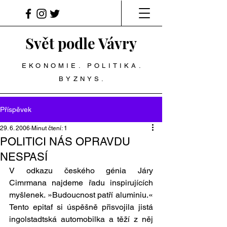
Svět podle Vávry
EKONOMIE. POLITIKA.
BYZNYS.
Příspěvek
29. 6. 2006
Minut čtení: 1
POLITICI NÁS OPRAVDU
NESPASÍ
V odkazu českého génia Járy 
Cimrmana najdeme řadu inspirujících 
myšlenek. »Budoucnost patří aluminiu.« 
Tento epitaf si úspěšně přisvojila jistá 
ingolstadtská automobilka a těží z něj 