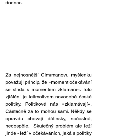
dodnes. 
Za nejnosnější Cimrmanovu myšlenku 
považuji princip, že »moment očekávání 
se střídá s momentem zklamání«. Toto 
zjištění je leitmotivem novodobé české 
politiky. Politikové nás »zklamávají«. 
Částečně za to mohou sami. Někdy se 
opravdu chovají dětinsky, nečestně, 
nedospěle.  Skutečný problém ale leží 
jinde - leží v očekáváních, jaká s politiky 