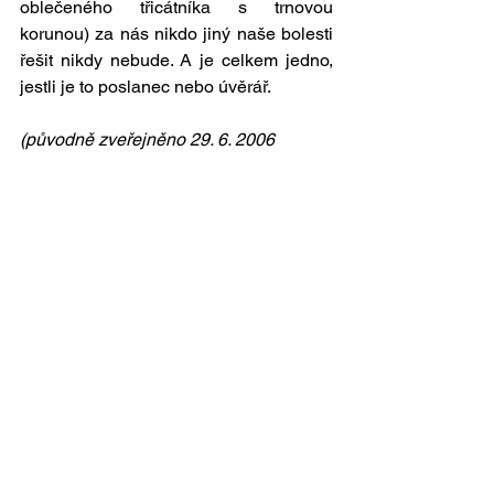
oblečeného třicátníka s trnovou 
korunou) za nás nikdo jiný naše bolesti 
řešit nikdy nebude. A je celkem jedno, 
jestli je to poslanec nebo úvěrář.
(původně zveřejněno 29. 6. 2006 
v Hospodářských novinách)
Zobrazit vše
Nejnovější příspěvky