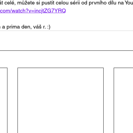
t celé, můžete si pustit celou sérii od prvního dílu na Y
e.com/watch?v=incjtZG7YRQ
a prima den, váš r. :)