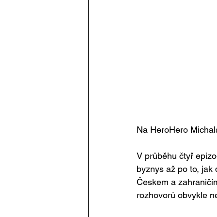
Na HeroHero Michala 
V průběhu čtyř epizo
byznys až po to, jak
Českem a zahraničím.
rozhovorů obvykle n