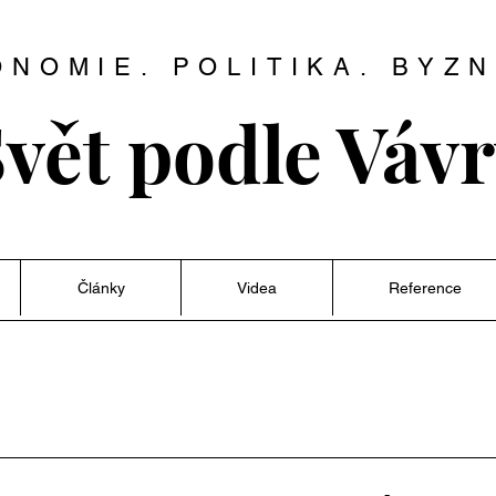
ONOMIE. POLITIKA. BYZN
vět podle Váv
Články
Videa
Reference