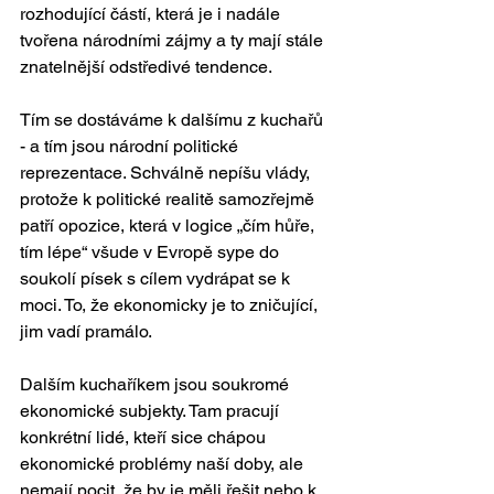
rozhodující částí, která je i nadále 
tvořena národními zájmy a ty mají stále 
znatelnější odstředivé tendence. 
Tím se dostáváme k dalšímu z kuchařů 
- a tím jsou národní politické 
reprezentace. Schválně nepíšu vlády, 
protože k politické realitě samozřejmě 
patří opozice, která v logice „čím hůře, 
tím lépe“ všude v Evropě sype do 
soukolí písek s cílem vydrápat se k 
moci. To, že ekonomicky je to zničující, 
jim vadí pramálo. 
Dalším kuchaříkem jsou soukromé 
ekonomické subjekty. Tam pracují 
konkrétní lidé, kteří sice chápou 
ekonomické problémy naší doby, ale 
nemají pocit, že by je měli řešit nebo k 