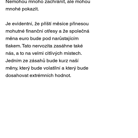
Nemohou mnoho zachránit, ale mohou 
mnohé pokazit. 
Je evidentní, že příští měsíce přinesou 
mohutné finanční otřesy a že společná 
měna euro bude pod narůstajícím 
tlakem. Tato nervozita zasáhne také 
nás, a to na velmi citlivých místech. 
Jedním ze zásahů bude kurz naší 
měny, který bude volatilní a který bude 
dosahovat extrémních hodnot. 
Druhým zásahem budou rizikové 
marže u dluhových produktů na 
mezinárodních finančních trzích. To 
zásadně ovlivní naši schopnost 
financovat náš dluh. Rozpočet musí 
tuto situaci reflektovat. Musí být úsporný 
a nesmí se ani na vteřinu ubírat 