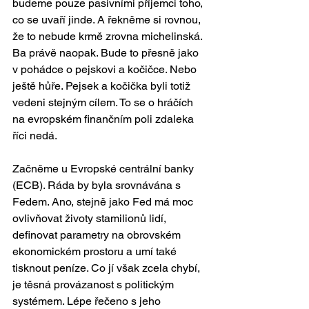
budeme pouze pasivními příjemci toho, 
co se uvaří jinde. A řekněme si rovnou, 
že to nebude krmě zrovna michelinská. 
Ba právě naopak. Bude to přesně jako 
v pohádce o pejskovi a kočičce. Nebo 
ještě hůře. Pejsek a kočička byli totiž 
vedeni stejným cílem. To se o hráčích 
na evropském finančním poli zdaleka 
říci nedá. 
Začněme u Evropské centrální banky 
(ECB). Ráda by byla srovnávána s 
Fedem. Ano, stejně jako Fed má moc 
ovlivňovat životy stamilionů lidí, 
definovat parametry na obrovském 
ekonomickém prostoru a umí také 
tisknout peníze. Co jí však zcela chybí, 
je těsná provázanost s politickým 
systémem. Lépe řečeno s jeho 