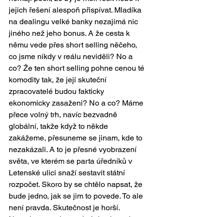
jejich řešení alespoň přispívat. Mladíka 
na dealingu velké banky nezajímá nic 
jiného než jeho bonus. A že cesta k 
němu vede přes short selling něčeho, 
co jsme nikdy v reálu neviděli? No a 
co? Že ten short selling pohne cenou té 
komodity tak, že její skuteční 
zpracovatelé budou fakticky 
ekonomicky zasaženi? No a co? Máme 
přece volný trh, navíc bezvadně 
globální, takže když to někde 
zakážeme, přesuneme se jinam, kde to 
nezakázali. A to je přesné vyobrazení 
světa, ve kterém se parta úředníků v 
Letenské ulici snaží sestavit státní 
rozpočet. Skoro by se chtělo napsat, že 
bude jedno, jak se jim to povede. To ale 
není pravda. Skutečnost je horší. 