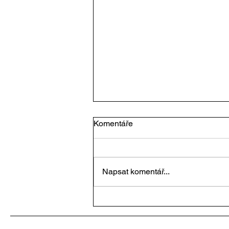
Komentáře
Napsat komentář...
PŮR - Životopis Radovana
Vávry