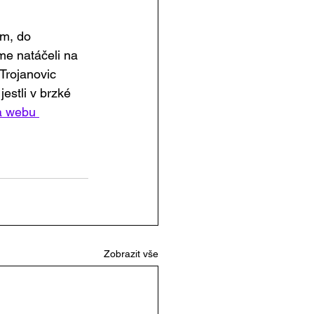
em, do 
 natáčeli na 
Trojanovic 
estli v brzké 
a webu 
Zobrazit vše