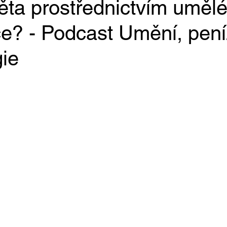
ěta prostřednictvím uměl
ce? - Podcast Umění, pen
gie