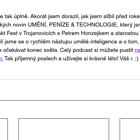
 tak úplně. Akorát jsem dorazil, jak jsem slíbil před rok
kých novin UMĚNÍ, PENÍZE & TECHNOLOGIE, který jsme
takt Fest v Trojanovicích s Petrem Honzejkem a starostou 
li jsme se o rychlém nástupu umělé inteligence a o tom, j
očekávat konec světa. Celý podcast si můžete pustit 
n
n.
 Tak příjemný poslech a užívejte si krásné léto! Váš r. :) 