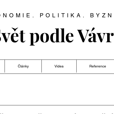
ONOMIE. POLITIKA. BYZN
vět podle Váv
Články
Videa
Reference