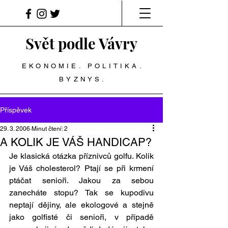
Svět podle Vávry
EKONOMIE. POLITIKA.
BYZNYS.
Příspěvek
29. 3. 2006
Minut čtení: 2
A KOLIK JE VÁŠ HANDICAP?
Je klasická otázka příznivců golfu. Kolik 
je Váš cholesterol? Ptají se při krmení 
ptáčat senioři. Jakou za sebou 
zanecháte stopu? Tak se kupodivu 
neptají dějiny, ale ekologové a stejně 
jako golfisté či senioři, v případě 