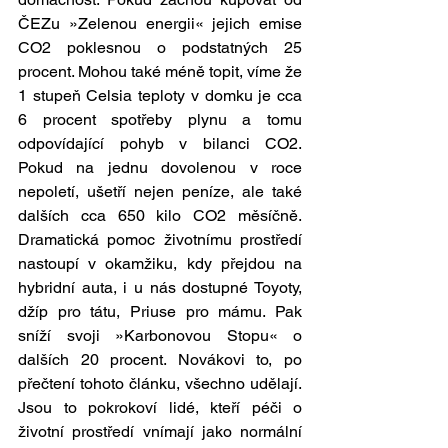
ČEZu »Zelenou energii« jejich emise 
CO2 poklesnou o podstatných 25 
procent. Mohou také méně topit, víme že 
1 stupeň Celsia teploty v domku je cca 
6 procent spotřeby plynu a tomu 
odpovídající pohyb v bilanci CO2. 
Pokud na jednu dovolenou v roce 
nepoletí, ušetří nejen peníze, ale také 
dalších cca 650 kilo CO2 měsíčně. 
Dramatická pomoc životnímu prostředí 
nastoupí v okamžiku, kdy přejdou na 
hybridní auta, i u nás dostupné Toyoty, 
džíp pro tátu, Priuse pro mámu. Pak 
sníží svoji »Karbonovou Stopu« o 
dalších 20 procent. Novákovi to, po 
přečtení tohoto článku, všechno udělají. 
Jsou to pokrokoví lidé, kteří péči o 
životní prostředí vnímají jako normální 