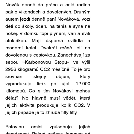
Novák denně do práce a celá rodina 
pak o víkendech a dovolených. Druhým 
autem jezdí denně paní Nováková, vozí 
děti do školy, dceru na tenis a syna na 
hokej. V domku topí plynem, vaří a svítí 
elektrikou. Mají úsporná svítidla a 
moderní kotel. Dvakrát ročně letí na 
dovolenou s cestovkou. Zanechávají za 
sebou »Karbonovou Stopu« ve výši 
2956 kilogramů CO2 měsíčně. To je pro 
srovnání stejný objem, který 
vyprodukuje tirák po ujetí 12.000 
kilometrů. Co s tím Novákovi mohou 
dělat? No hlavně musí vědět, která 
jejich aktivita produkuje kolik CO2. V 
jejich případě je to zhruba fifty fifty. 
Polovinu emisí způsobuje jejich 
domácnost. Pokud začnou kupovat od 