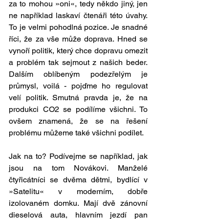
za to mohou »oni«, tedy někdo jiný, jen 
ne například laskaví čtenáři této úvahy. 
To je velmi pohodlná pozice. Je snadné 
říci, že za vše může doprava. Hned se 
vynoří politik, který chce dopravu omezit 
a problém tak sejmout z našich beder. 
Dalším oblíbeným podezřelým je 
průmysl, voilá - pojďme ho regulovat 
velí politik. Smutná pravda je, že na 
produkci CO2 se podílíme všichni. To 
ovšem znamená, že se na řešení 
problému můžeme také všichni podílet. 
Jak na to? Podívejme se například, jak 
jsou na tom Novákovi. Manželé 
čtyřicátníci se dvěma dětmi, bydlící v 
»Satelitu« v moderním, dobře 
izolovaném domku. Mají dvě zánovní 
dieselová auta, hlavním jezdí pan 