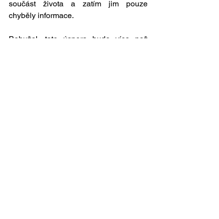
součást života a zatím jim pouze 
chyběly informace.
Bohužel, tato úspora bude více než 
kompenzována důchodkyní 
Kropáčkovou, která v důsledku zákazu 
topení uhlím, který prosadili »Zelení«, 
začala topit PET flaškama.
(původně zveřejněno 29. 3. 2006 
v Hospodářských novinách)
Zobrazit vše
Nejnovější příspěvky